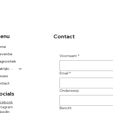
enu
Contact
ome
eventie
Voornaam
*
agnostiek
Praktijkinrichting
Email
*
euws
ntact
Onderwerp
ocials
acebook
stagram
Bericht
nkedIn