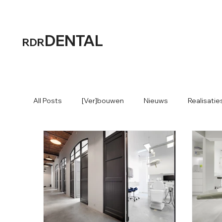
DENTAL
RDR
All Posts
[Ver]bouwen
Nieuws
Realisatie