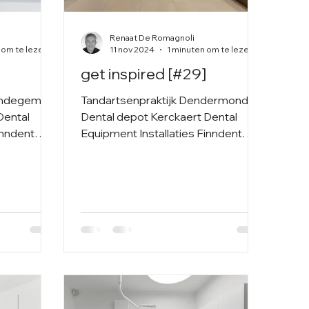
Renaat De Romagnoli
 om te lezen
11 nov 2024
1 minuten om te lezen
get inspired [#29]
vendegem
Tandartsenpraktijk Dendermonde
Dental
Dental depot Kerckaert Dental
inndent
Equipment Installaties Finndent
DentalArt
OP-lamp Faro Meubilair DentalArt
Röntgen...