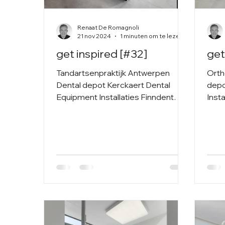
Renaat De Romagnoli
21 nov 2024
1 minuten om te lezen
get inspired [#32]
get
Tandartsenpraktijk Antwerpen
Orth
Dental depot Kerckaert Dental
depo
Equipment Installaties Finndent
Inst
OP-lamp Faro Meubilair Maatwerk
Tech
Röntgen...