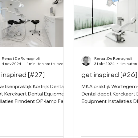
Renaat De Romagnoli
Renaat De Romagnoli
4 nov 2024
1 minuten om te lezen
31 okt 2024
1 minuten
 inspired [#27]
get inspired [#26]
artsenpraktijk Kortrijk Dental
MKA praktijk Wortege
t Kerckaert Dental Equipment
Dental depot Kerckaert 
allaties Finndent OP-lamp Faro
Equipment Installaties 
ilair Maatwerk & DentalArt...
lamp Dr. Mach Meubilair 
Röntgen...