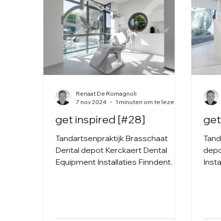
Renaat De Romagnoli
7 nov 2024
1 minuten om te lezen
get inspired [#28]
get
Tandartsenpraktijk Brasschaat
Tand
Dental depot Kerckaert Dental
depo
Equipment Installaties Finndent
Inst
OP-lamp Faro Meubilair Maatwerk
Meub
& DentalArt...