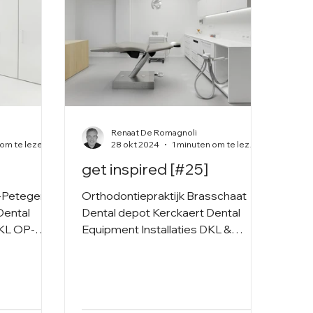
Renaat De Romagnoli
 om te lezen
28 okt 2024
1 minuten om te lezen
get inspired [#25]
m-Petegem
Orthodontiepraktijk Brasschaat
Dental
Dental depot Kerckaert Dental
DKL OP-
Equipment Installaties DKL &
DentalArt
Forest dental OP-lamp Faro
Meubilair Maatwerk...