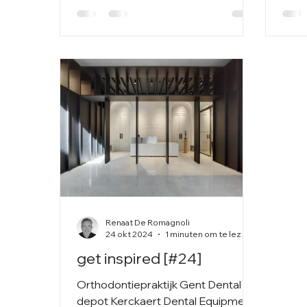
Renaat De Romagnoli
24 okt 2024
1 minuten om te lezen
get inspired [#24]
Orthodontiepraktijk Gent Dental
depot Kerckaert Dental Equipment