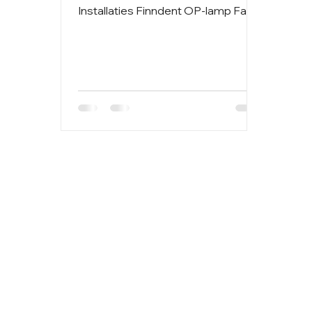
Installaties Finndent OP-lamp Faro
Meubilair DentalArt Röntgen...