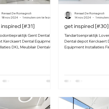
Renaat De Romagnoli
Renaat De Romagnoli
18 nov 2024
1 minuten om te lezen
14 nov 2024
1 minuten
 inspired [#31]
get inspired [#30]
odontiepraktijk Gent Dental
Tandartsenpraktijk Lo
t Kerckaert Dental Equipment
Dental depot Kerckaert 
allaties DKL Meubilair DentalArt
Equipment Installaties F
nieken Dürr Dental
OP-lamp Faro Meubilair 
Röntgen...