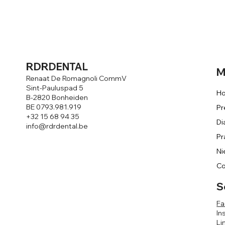
RDR
DENTAL
M
Renaat De Romagnoli CommV
Sint-Pauluspad 5
H
B-2820 Bonheiden
BE 0793.981.919
Pr
+32 15 68 94 35
Di
info@rdrdental.be
Ni
Co
S
F
In
Li