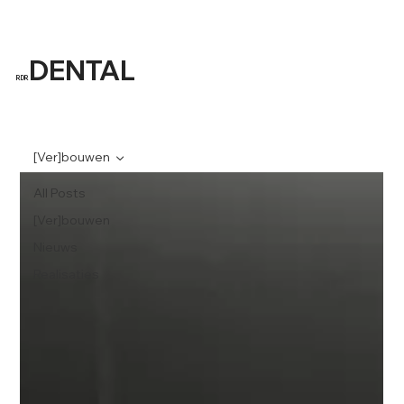
DENTAL
RDR
[Ver]bouwen
All Posts
[Ver]bouwen
Nieuws
Realisaties