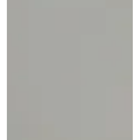
7 mrt 2024
1 minuten om te lezen
RDR DENTAL - Online
Met trots kondig ik de lancering aan van mijn website RDR
DENTAL. Mijn focus ligt op het [ver]bouwen van praktijken
[hierover spoedig...