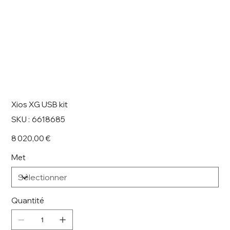
Xios XG USB kit
SKU
SKU :
6618685
6618685
Prix
8 020,00 €
Met
Quantité