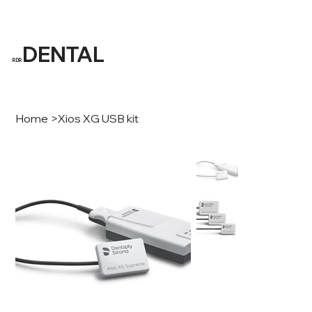
DENTAL
RDR
Home
>
Xios XG USB kit