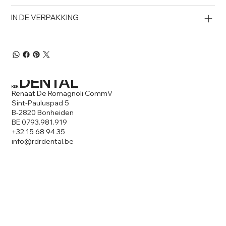
IN DE VERPAKKING
DENTAL
RDR
Renaat De Romagnoli CommV
Sint-Pauluspad 5
B-2820 Bonheiden
BE 0793.981.919
+32 15 68 94 35
info@rdrdental
.be