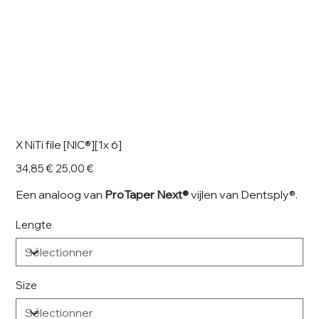
X NiTi file [NIC®][1x 6]
Prix
Prix
34,85 €
25,00 €
d’origine
promotionnel
Een analoog van
ProTaper Next®
vijlen van Dentsply®.
Lengte
Size