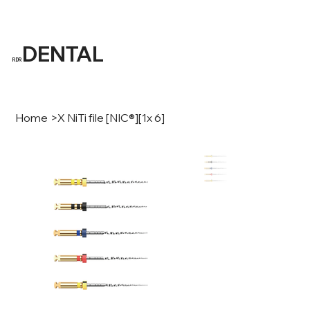
DENTAL
RDR
Home
>
X NiTi file [NIC®][1x 6]