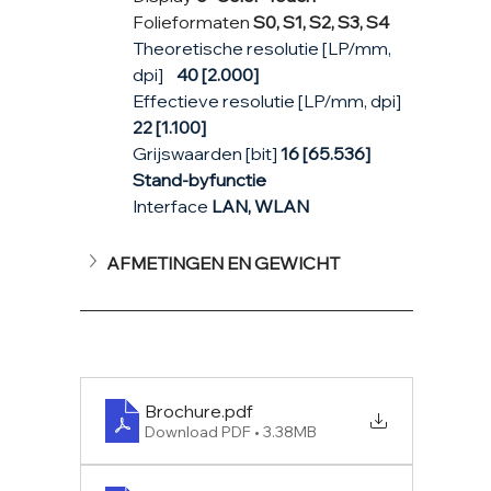
Folieformaten 
S0, S1, S2, S3, S4
Theoretische resolutie [LP/mm, 
dpi]	
40 [2.000]
Effectieve resolutie [LP/mm, dpi] 
22 [1.100]
Grijswaarden [bit] 
16 [65.536]
Stand-byfunctie
Interface 
LAN, WLAN
AFMETINGEN EN GEWICHT
Brochure
.pdf
Download PDF • 3.38MB